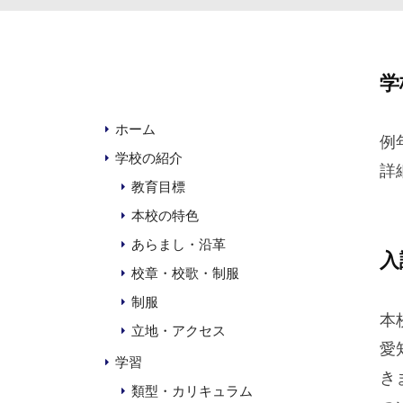
中
学
学
ホーム
生
例
の
学校の紹介
詳
み
教育目標
な
本校の特色
さ
あらまし・沿革
入
ん
校章・校歌・制服
へ
制服
本
立地・アクセス
20
愛
年
学習
き
10
類型・カリキュラム