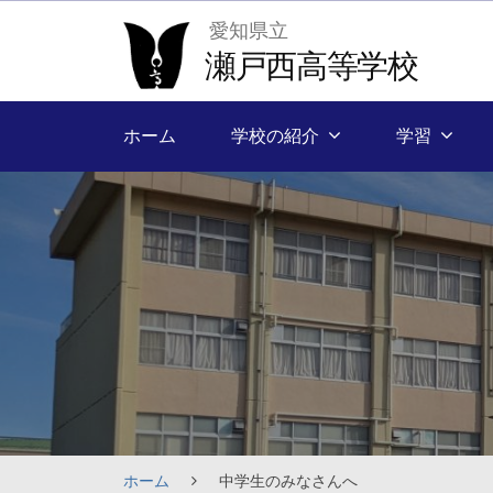
Skip
愛知県立
to
瀬戸西高等学校
content
ホーム
学校の紹介
学習
ホーム
中学生のみなさんへ