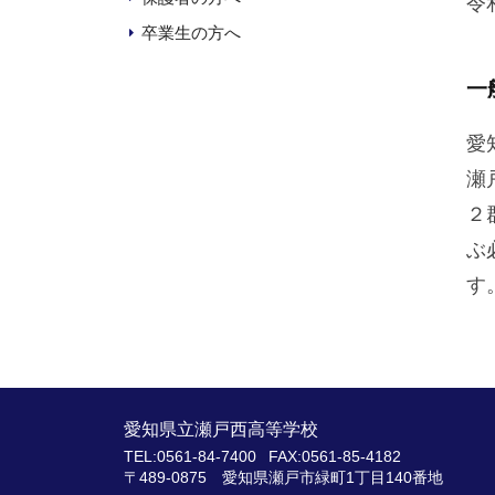
令
卒業生の方へ
一
愛
瀬
２
ぶ
す
愛知県立瀬戸西高等学校
TEL:0561-84-7400
FAX:0561-85-4182
〒489-0875 愛知県瀬戸市緑町1丁目140番地