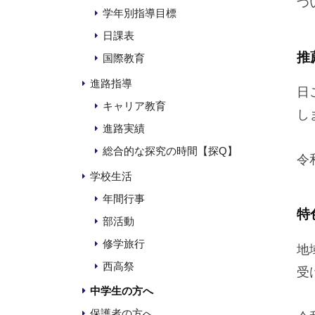
つ
月
学年別指導目標
1
日課表
日
推
国際教育
進路指導
日
キャリア教育
し
進路実績
総合的な探究の時間【探Q】
令
学校生活
年間行事
特
部活動
修学旅行
地
西高祭
受
中学生の方へ
保護者の方へ